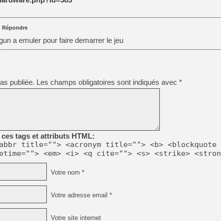
[LS] [PS5] Le WebKit Userl
|
Répondre
e gun a emuler pour faire demarrer le jeu
[GK] Oubliez Crazy Taxi, S
[LS] [Switch] NSZ 5.0.0 es
as publiée.
Les champs obligatoires sont indiqués avec
*
[GK] No More Room in Hell 2
[GK] Un chatbot Atelier Ryz
[GK] Mémoire cash - Splatte
[GK] Nvidia : le prix des 
[GK] Suikoden Star Leap : 
ces tags et attributs HTML:
[Mo5] La mini borne d’arc
abbr title=""> <acronym title=""> <b> <blockquote 
[GK] Pourquoi Marvel Tokon 
etime=""> <em> <i> <q cite=""> <s> <strike> <stron
Votre nom *
Votre adresse email *
Votre site internet