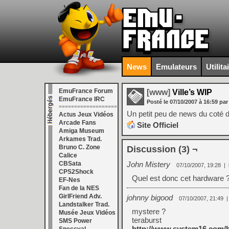
News
Emulateurs
Utilita
EmuFrance Forum
[www]
Ville’s WIP
EmuFrance IRC
Posté le
07/10/2007
à
16:59
par
===================
Un petit peu de news du coté de
Actus Jeux Vidéos
Arcade Fans
Site Officiel
Amiga Museum
Arkames Trad.
Bruno C. Zone
Discussion (3) ¬
Calice
CBSata
John Mistery
07/10/2007, 19:28
|
CPS2Shock
Quel est donc cet hardware 
EF-Nes
Fan de la NES
GirlFriend Adv.
johnny bigood
07/10/2007, 21:49
Landstalker Trad.
mystere ?
Musée Jeux Vidéos
teraburst
SMS Power
http://www.system16.com/