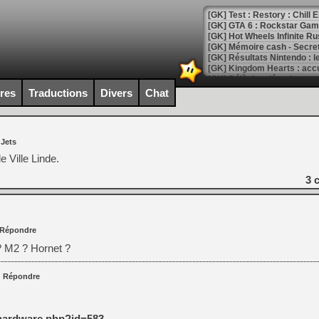
[GK] Test : Restory : Chill
[GK] GTA 6 : Rockstar Games
[GK] Hot Wheels Infinite Rus
[GK] Mémoire cash - Secret 
[GK] Résultats Nintendo : 
[GK] Déjà des dégraissage
ires
Traductions
Divers
Chat
[Mo5] Brickboy cherche à r
[GK] Minecraft et ses « Gra
[GK] Beast of Reincarnation
 Jets
[GK] Ubisoft : fin de parti
[GK] Mémoire cash - Metroid
 Ville Linde.
[GK] Dan Houser (GTA) défe
[GK] Comment EA Sports FC
3
c
[GK] Crimson Moon : un Dark
[GK] Isle of Reveries : le j
[GK] Moonlighter 2 : The En
[GK] Capcom relance Monste
Répondre
? M2 ? Hornet ?
[Mo5] Deux inédits du Virtu
|
Répondre
[GK] Le beat'em up The Walk
[GK] Endless Legend 2 : enf
hardware.php?id=583