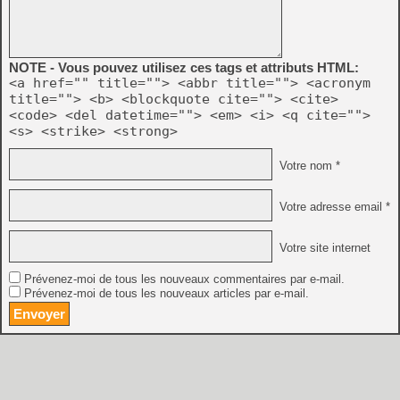
NOTE - Vous pouvez utilisez ces tags et attributs HTML:
<a href="" title=""> <abbr title=""> <acronym
title=""> <b> <blockquote cite=""> <cite>
<code> <del datetime=""> <em> <i> <q cite="">
<s> <strike> <strong>
Votre nom *
Votre adresse email *
Votre site internet
Prévenez-moi de tous les nouveaux commentaires par e-mail.
Prévenez-moi de tous les nouveaux articles par e-mail.