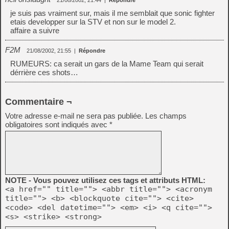
21/08/2002, 21:44
|
Répondre
je suis pas vraiment sur, mais il me semblait que sonic fighter
etais developper sur la STV et non sur le model 2.
affaire a suivre
F2M
21/08/2002, 21:55
|
Répondre
RUMEURS: ca serait un gars de la Mame Team qui serait
dérrière ces shots…
Commentaire ¬
Votre adresse e-mail ne sera pas publiée.
Les champs
obligatoires sont indiqués avec
*
NOTE - Vous pouvez utilisez ces tags et attributs HTML:
<a href="" title=""> <abbr title=""> <acronym
title=""> <b> <blockquote cite=""> <cite>
<code> <del datetime=""> <em> <i> <q cite="">
<s> <strike> <strong>