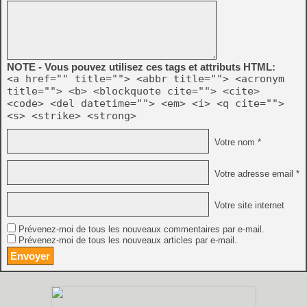
NOTE - Vous pouvez utilisez ces tags et attributs HTML:
<a href="" title=""> <abbr title=""> <acronym
title=""> <b> <blockquote cite=""> <cite>
<code> <del datetime=""> <em> <i> <q cite="">
<s> <strike> <strong>
Votre nom *
Votre adresse email *
Votre site internet
Prévenez-moi de tous les nouveaux commentaires par e-mail.
Prévenez-moi de tous les nouveaux articles par e-mail.