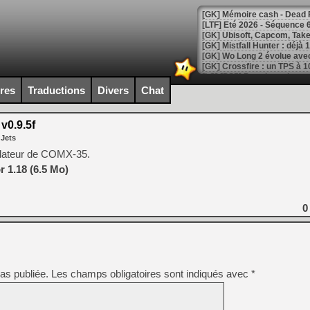
[LTF] Eté 2026 - Séquence 
[GK] Mistfall Hunter : déjà 
[GK] Wo Long 2 évolue avec
[GK] Crossfire : un TPS à 100
[LS] [PS5] Premiers signes 
ires
Traductions
Divers
Chat
v0.9.5f
 Jets
[Mo5] DOOM arrive en cart
ulateur de COMX-35.
[GK] Bethesda fête les 30 
 1.18 (6.5 Mo)
[GK] Roblox : l'action en B
[GK] Agenda - GeForce NOW
0
[GK] Devolver Digital en a 
[LS] [PS5] ps5-y2jb-autolo
[GK] Pourquoi Marvel Tokon 
as publiée.
Les champs obligatoires sont indiqués avec
*
[GK] Test : Restory : Chill
[GK] GTA 6 : Rockstar Games
[GK] Hot Wheels Infinite Rus
[GK] Mémoire cash - Secret 