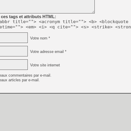
[GK] Résultats Nintendo : 
[GK] Déjà des dégraissage
ces tags et attributs HTML:
[Mo5] Brickboy cherche à r
abbr title=""> <acronym title=""> <b> <blockquote 
[GK] Minecraft et ses « Gra
etime=""> <em> <i> <q cite=""> <s> <strike> <stron
[GK] Beast of Reincarnation
[GK] Ubisoft : fin de parti
Votre nom *
[GK] Mémoire cash - Metroid
[GK] Dan Houser (GTA) défe
[GK] Comment EA Sports FC
Votre adresse email *
[GK] Crimson Moon : un Dark
[GK] Isle of Reveries : le j
[GK] Moonlighter 2 : The En
Votre site internet
[GK] Capcom relance Monste
eaux commentaires par e-mail.
aux articles par e-mail.
[GK] Guillermo del Toro ado