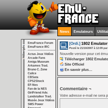
News
Emulateurs
Utilita
EmuFrance Forum
[Ordi.]
1802 Emulator 
EmuFrance IRC
Posté le
21/10/2007
à
12:09
par
===================
Nouvelle version pour cet ém
Actus Jeux Vidéos
Arcade Fans
Télécharger 1802 Emulator
Amiga Museum
Site Officiel
Arkames Trad.
En savoir plus…
Bruno C. Zone
Calice
CBSata
CPS2Shock
EF-Nes
Commentaire ¬
Fan de la NES
GirlFriend Adv.
Votre adresse e-mail ne sera p
Landstalker Trad.
Musée Jeux Vidéos
SMS Power