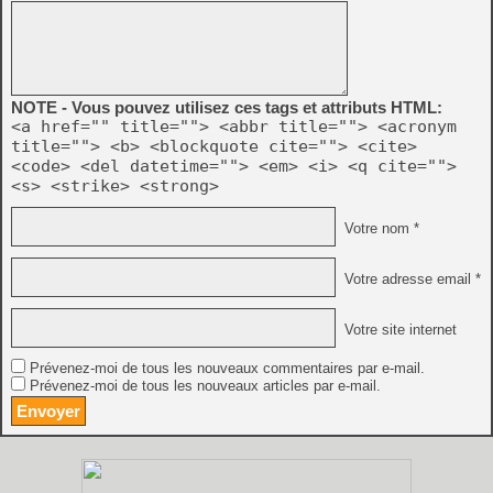
NOTE - Vous pouvez utilisez ces tags et attributs HTML:
<a href="" title=""> <abbr title=""> <acronym
title=""> <b> <blockquote cite=""> <cite>
<code> <del datetime=""> <em> <i> <q cite="">
<s> <strike> <strong>
Votre nom *
Votre adresse email *
Votre site internet
Prévenez-moi de tous les nouveaux commentaires par e-mail.
Prévenez-moi de tous les nouveaux articles par e-mail.