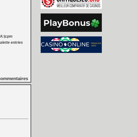
 /A:|cpm
lette entries
ommentaires