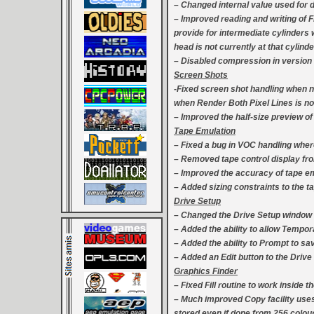
– Changed internal value used for dr
– Improved reading and writing of F
provide for intermediate cylinders w
head is not currently at that cylinde
– Disabled compression in version
Screen Shots
-Fixed screen shot handling when no
when Render Both Pixel Lines is no
– Improved the half-size preview of
Tape Emulation
– Fixed a bug in VOC handling where
– Removed tape control display fr
– Improved the accuracy of tape em
– Added sizing constraints to the t
Drive Setup
– Changed the Drive Setup window to
– Added the ability to allow Tempor
– Added the ability to Prompt to sa
– Added an Edit button to the Driv
Graphics Finder
– Fixed Fill routine to work inside 
– Much improved Copy facility uses
stored even if done from 256 colou