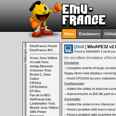
News
Emulateurs
Utilita
EmuFrance Forum
[Ordi.]
WinAPE32 v2.0
EmuFrance IRC
Posté le
29/10/2007
à
18:43
par
===================
Un excellent émulateur d’Amstr
Actus Jeux Vidéos
Arcade Fans
Emulation
Amiga Museum
– Complete rewrite of large sectio
Arkames Trad.
Sappy demo now displays correctly
Bruno C. Zone
– Fixed CPCDOS access violations
Calice
CBSata
Configuration
CPS2Shock
– Added the ability to load and save
EF-Nes
– Improvements to IDE file path to 
Fan de la NES
Assembler
GirlFriend Adv.
Landstalker Trad.
– Added the underscore character 
Musée Jeux Vidéos
– Fixed a problem with macro local
SMS Power
– Fixed a problem with scanning for