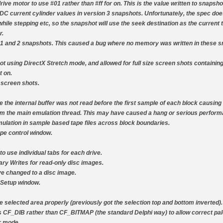
ive motor to use #01 rather than #ff for on. This is the value written to snapsho
DC current cylinder values in version 3 snapshots. Unfortunately, the spec doe
hile stepping etc, so the snapshot will use the seek destination as the current t
r.
 1 and 2 snapshots. This caused a bug where no memory was written in these s
t using DirectX Stretch mode, and allowed for full size screen shots containing
t on.
 screen shots.
 the internal buffer was not read before the first sample of each block causing 
om the main emulation thread. This may have caused a hang or serious perform
ulation in sample based tape files across block boundaries.
ape control window.
 use individual tabs for each drive.
ary Writes for read-only disc images.
ve changed to a disc image.
e Setup window.
the selected area properly (previously got the selection top and bottom inverted).
 CF_DIB rather than CF_BITMAP (the standard Delphi way) to allow correct pal
r mode.