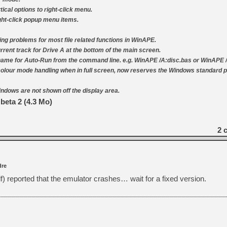
tical options to right-click menu.
ight-click popup menu items.
ving problems for most file related functions in WinAPE.
urrent track for Drive A at the bottom of the main screen.
ilename for Auto-Run from the command line. e.g. WinAPE /A:disc.bas or WinAPE
lour mode handling when in full screen, now reserves the Windows standard pa
dows are not shown off the display area.
beta 2 (4.3 Mo)
2
c
re
) reported that the emulator crashes… wait for a fixed version.