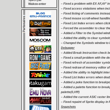
Speccyal
– Fixed a problem with EX AF,AF’ in
Wakoo-enter
– Fixed access violations when inc
– Fixed listing of comments instead
– Fixed mouse scroll-wheel handling
– Fixed List Index errors when click
– Forced the assembler to clear th
– Added a Filter to the Symbol windo
– Added the ability to clear symbol
– Changed the Symbols window to be
Debugger
– Added Break Instruction check box
– Fixed a small problem with the 
– Fixed refresh of assembler symb
– Fixed redraw of memory editor afte
– Added the ability to highlight int
– Fixed List Index errors when doub
– Added a poke function to breakpoi
– Added a palette function to breakp
palette(0,#fff)
– Added the current ASIC raster lin
– Fixed repaint of Sprite display i
Snapshots