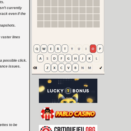
ts.
sn’t currently
rack even if the
napshots.
 raster lines
a possible click.
ance issues.
ettes to be