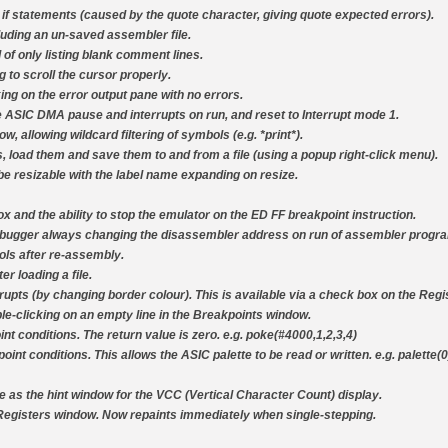
 if statements (caused by the quote character, giving quote expected errors).
[GK] No More Room in Hell 2
luding an un-saved assembler file.
[GK] Un chatbot Atelier Ryz
 of only listing blank comment lines.
[GK] Mémoire cash - Splatte
 to scroll the cursor properly.
[GK] Nvidia : le prix des 
ing on the error output pane with no errors.
[GK] Suikoden Star Leap : 
e ASIC DMA pause and interrupts on run, and reset to Interrupt mode 1.
[Mo5] La mini borne d’arc
w, allowing wildcard filtering of symbols (e.g. *print*).
[GK] Atari renoue avec les 
s, load them and save them to and from a file (using a popup right-click menu).
[GK] Le studio de FIFA Worl
[GK] La PlayStation 1 en L
 resizable with the label name expanding on resize.
[GK] Dawn of War 4 : les Né
 and the ability to stop the emulator on the ED FF breakpoint instruction.
[GK] CloverPit : l'héritier
[GK] Stellar Blade : Blood R
debugger always changing the disassembler address on run of assembler progr
ols after re-assembly.
[GK] Palworld Online est a
r loading a file.
[GK] Wuchang 2 : le souls-l
errupts (by changing border colour). This is available via a check box on the Reg
[GK] Minecraft et ses « Gra
le-clicking on an empty line in the Breakpoints window.
nt conditions. The return value is zero. e.g. poke(#4000,1,2,3,4)
oint conditions. This allows the ASIC palette to be read or written. e.g. palette(
e as the hint window for the VCC (Vertical Character Count) display.
n Registers window. Now repaints immediately when single-stepping.