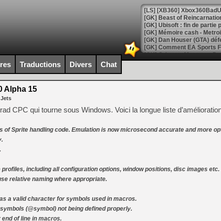
[GK] Beast of Reincarnation
[GK] Ubisoft : fin de parti
[GK] Mémoire cash - Metroid
[GK] Dan Houser (GTA) défe
[GK] Comment EA Sports FC
[GK] Crimson Moon : un Dark
[GK] Isle of Reveries : le j
ires
Traductions
Divers
Chat
[GK] Moonlighter 2 : The En
[GK] Capcom relance Monste
 Alpha 15
 Jets
ad CPC qui tourne sous Windows. Voici la longue liste d’amélioratio
[Mo5] Deux inédits du Virtu
[GK] Le beat'em up The Walk
ns of Sprite handling code. Emulation is now microsecond accurate and more op
[GK] Endless Legend 2 : enf
.
.
[LS] [PS5] Le WebKit Userl
 profiles, including all configuration options, window positions, disc images etc.
use relative naming where appropriate.
[GK] Oubliez Crazy Taxi, S
as a valid character for symbols used in macros.
 symbols (@symbol) not being defined properly.
[LS] [Switch] NSZ 5.0.0 es
 end of line in macros.