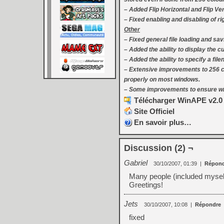
– Added Flip Horizontal and Flip Ver
– Fixed enabling and disabling of r
Other
– Fixed general file loading and sa
– Added the ability to display the c
– Added the ability to specify a f
– Extensive improvements to 256 co
properly on most windows.
– Some improvements to ensure win
Télécharger WinAPE v2.0 
Site Officiel
En savoir plus…
Discussion (2) ¬
Gabriel
30/10/2007, 01:39
|
Répond
Many people (included myself
Greetings!
Jets
30/10/2007, 10:08
|
Répondre
fixed