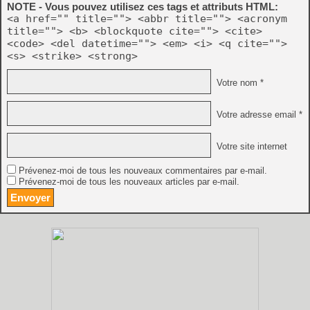
NOTE - Vous pouvez utilisez ces tags et attributs HTML:
<a href="" title=""> <abbr title=""> <acronym
title=""> <b> <blockquote cite=""> <cite>
<code> <del datetime=""> <em> <i> <q cite="">
<s> <strike> <strong>
Votre nom *
Votre adresse email *
Votre site internet
Prévenez-moi de tous les nouveaux commentaires par e-mail.
Prévenez-moi de tous les nouveaux articles par e-mail.