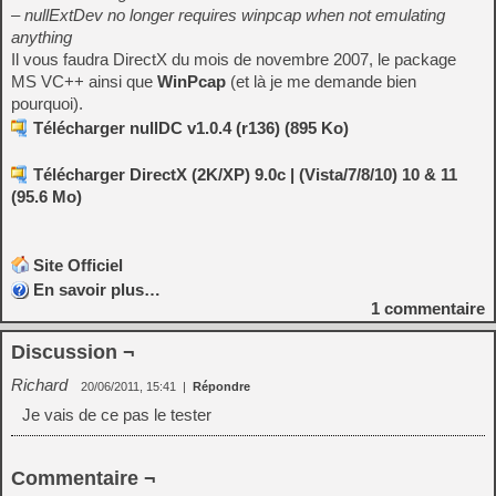
– nullExtDev no longer requires winpcap when not emulating
anything
Il vous faudra DirectX du mois de novembre 2007, le package
MS VC++ ainsi que
WinPcap
(et là je me demande bien
pourquoi).
Télécharger nullDC v1.0.4 (r136) (895 Ko)
Télécharger DirectX (2K/XP) 9.0c | (Vista/7/8/10) 10 & 11
(95.6 Mo)
Site Officiel
En savoir plus…
1
commentaire
Discussion ¬
Richard
20/06/2011, 15:41
|
Répondre
Je vais de ce pas le tester
Commentaire ¬