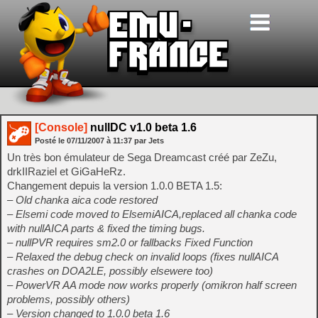
[Console]
nullDC v1.0 beta 1.6
Posté le
07/11/2007
à
11:37
par Jets
Un très bon émulateur de Sega Dreamcast créé par ZeZu,
drkIIRaziel et GiGaHeRz.
Changement depuis la version 1.0.0 BETA 1.5:
– Old chanka aica code restored
– Elsemi code moved to ElsemiAICA,replaced all chanka code
with nullAICA parts & fixed the timing bugs.
– nullPVR requires sm2.0 or fallbacks Fixed Function
– Relaxed the debug check on invalid loops (fixes nullAICA
crashes on DOA2LE, possibly elsewere too)
– PowerVR AA mode now works properly (omikron half screen
problems, possibly others)
– Version changed to 1.0.0 beta 1.6