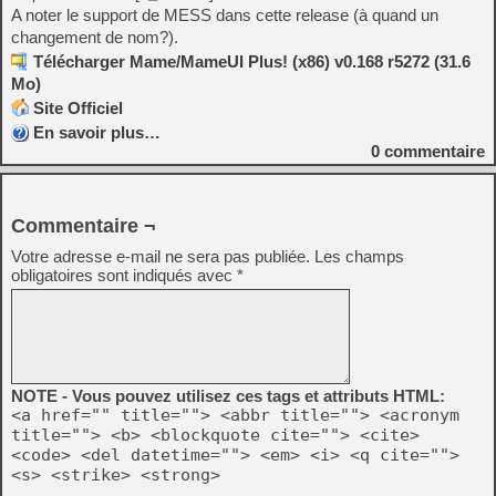
A noter le support de MESS dans cette release (à quand un
changement de nom?).
Télécharger Mame/MameUI Plus! (x86) v0.168 r5272 (31.6
Mo)
Site Officiel
En savoir plus…
0
commentaire
Commentaire ¬
Votre adresse e-mail ne sera pas publiée.
Les champs
obligatoires sont indiqués avec
*
NOTE - Vous pouvez utilisez ces tags et attributs HTML:
<a href="" title=""> <abbr title=""> <acronym
title=""> <b> <blockquote cite=""> <cite>
<code> <del datetime=""> <em> <i> <q cite="">
<s> <strike> <strong>