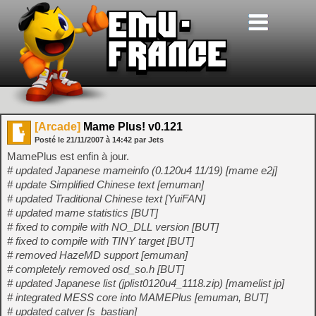
[Arcade]
Mame Plus! v0.121
Posté le
21/11/2007
à
14:42
par Jets
MamePlus est enfin à jour.
# updated Japanese mameinfo (0.120u4 11/19) [mame e2j]
# update Simplified Chinese text [emuman]
# updated Traditional Chinese text [YuiFAN]
# updated mame statistics [BUT]
# fixed to compile with NO_DLL version [BUT]
# fixed to compile with TINY target [BUT]
# removed HazeMD support [emuman]
# completely removed osd_so.h [BUT]
# updated Japanese list (jplist0120u4_1118.zip) [mamelist jp]
# integrated MESS core into MAMEPlus [emuman, BUT]
# updated catver [s_bastian]