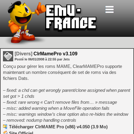
[Divers]
ClrMamePro v3.109
Posté le
06/01/2008
à
22:55
par Jets
Conçu pour gérer les roms MAME, ClearMAMEPro supporte
maintenant un nombre conséquent de set de roms via des
fichiers Dats.
– fixed: a chd can get wrongly parent/clone assigned when parent
set got > 1 chds
– fixed: rare wrong « Can’t remove files from… » message
– misc: added warning when a MoveFile operation fails
– misc: warnings window’s clear option also re-hides the window
– removed: nodump handling controls
Télécharger ClrMAME Pro (x86) v4.050 (3.9 Mo)
Site Officiel