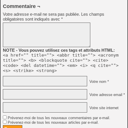
Commentaire ¬
Votre adresse e-mail ne sera pas publiée.
Les champs
obligatoires sont indiqués avec
*
NOTE - Vous pouvez utilisez ces tags et attributs HTML:
<a href="" title=""> <abbr title=""> <acronym
title=""> <b> <blockquote cite=""> <cite>
<code> <del datetime=""> <em> <i> <q cite="">
<s> <strike> <strong>
Votre nom *
Votre adresse email *
Votre site internet
Prévenez-moi de tous les nouveaux commentaires par e-mail.
Prévenez-moi de tous les nouveaux articles par e-mail.