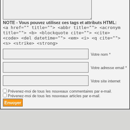
NOTE - Vous pouvez utilisez ces tags et attributs HTML:
<a href="" title=""> <abbr title=""> <acronym
title=""> <b> <blockquote cite=""> <cite>
<code> <del datetime=""> <em> <i> <q cite="">
<s> <strike> <strong>
Votre nom *
Votre adresse email *
Votre site internet
Prévenez-moi de tous les nouveaux commentaires par e-mail.
Prévenez-moi de tous les nouveaux articles par e-mail.