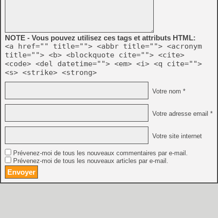
NOTE - Vous pouvez utilisez ces tags et attributs HTML:
<a href="" title=""> <abbr title=""> <acronym
title=""> <b> <blockquote cite=""> <cite>
<code> <del datetime=""> <em> <i> <q cite="">
<s> <strike> <strong>
Votre nom *
Votre adresse email *
Votre site internet
Prévenez-moi de tous les nouveaux commentaires par e-mail.
Prévenez-moi de tous les nouveaux articles par e-mail.