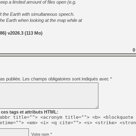
keep a limited amount of files open (e.g.
rit the Earth with simultaneous speech.
t the Earth when looking at the map while at
6) v2026.3 (113 Mo)
0
as publiée.
Les champs obligatoires sont indiqués avec
*
ces tags et attributs HTML:
abbr title=""> <acronym title=""> <b> <blockquote 
etime=""> <em> <i> <q cite=""> <s> <strike> <stron
Votre nom *