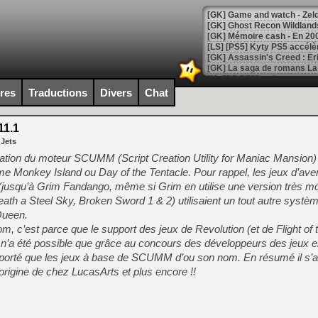
[Mo5] DOOM arrive en cart
[GK] Bethesda fête les 30 
ires
Traductions
Divers
Chat
[GK] Roblox : l'action en B
1.1
[GK] Agenda - GeForce NOW
 Jets
[GK] Devolver Digital en a 
on du moteur SCUMM (Script Creation Utility for Maniac Mansion) u
e Monkey Island ou Day of the Tentacle. Pour rappel, les jeux d’ave
[LS] [PS5] ps5-y2jb-autolo
usqu’à Grim Fandango, même si Grim en utilise une version très modi
[GK] Pourquoi Marvel Tokon 
ath a Steel Sky, Broken Sword 1 & 2) utilisaient un tout autre systèm
[GK] Test : Restory : Chill
Queen.
[GK] GTA 6 : Rockstar Games
 c’est parce que le support des jeux de Revolution (et de Flight of
[GK] Hot Wheels Infinite Rus
[GK] Mémoire cash - Secret 
t n’a été possible que grâce au concours des développeurs des jeux e
[GK] Résultats Nintendo : 
té que les jeux à base de SCUMM d’ou son nom. En résumé il s’ag
origine de chez LucasArts et plus encore !!
[GK] Déjà des dégraissage
[Mo5] Brickboy cherche à r
[GK] Minecraft et ses « Gra