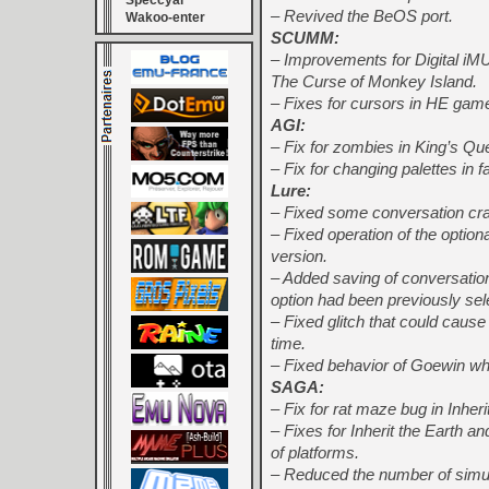
Speccyal
– Revived the BeOS port.
Wakoo-enter
SCUMM:
– Improvements for Digital iMU
The Curse of Monkey Island.
– Fixes for cursors in HE gam
AGI:
– Fix for zombies in King’s Que
– Fix for changing palettes i
Lure:
– Fixed some conversation cr
– Fixed operation of the option
version.
– Added saving of conversation
option had been previously sel
– Fixed glitch that could caus
time.
– Fixed behavior of Goewin whe
SAGA:
– Fix for rat maze bug in Inhe
– Fixes for Inherit the Earth 
of platforms.
– Reduced the number of simult