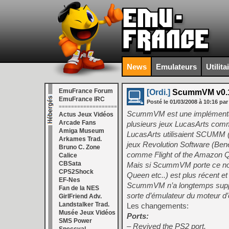
News
Emulateurs
Utilita
EmuFrance Forum
[Ordi.]
ScummVM v0.1
EmuFrance IRC
Posté le
01/03/2008
à
10:16
par
===================
ScummVM est une implémentati
Actus Jeux Vidéos
Arcade Fans
plusieurs jeux LucasArts comm
Amiga Museum
LucasArts utilisaient SCUMM (j
Arkames Trad.
jeux Revolution Software (Bene
Bruno C. Zone
comme Flight of the Amazon 
Calice
CBSata
Mais si ScummVM porte ce nom,
CPS2Shock
Queen etc..) est plus récent e
EF-Nes
ScummVM n’a longtemps suppor
Fan de la NES
sorte d’émulateur du moteur d’
GirlFriend Adv.
Landstalker Trad.
Les changements:
Musée Jeux Vidéos
Ports:
SMS Power
– Revived the PS2 port.