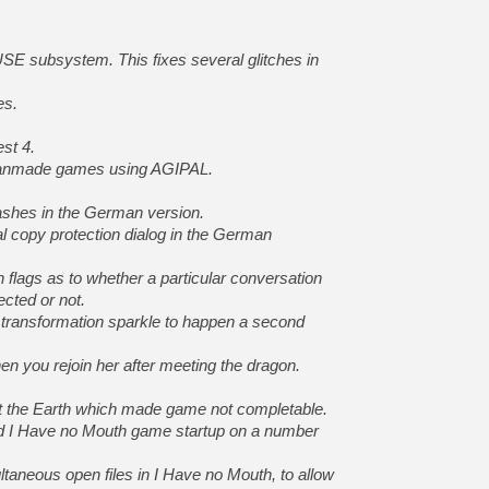
[GK] Beast of Reincarnation
[GK] Ubisoft : fin de parti
[GK] Mémoire cash - Metroid
SE subsystem. This fixes several glitches in
[GK] Dan Houser (GTA) défe
[GK] Comment EA Sports FC
[GK] Crimson Moon : un Dark
es.
[GK] Isle of Reveries : le j
[GK] Moonlighter 2 : The En
[GK] Capcom relance Monste
st 4.
n fanmade games using AGIPAL.
ashes in the German version.
[Mo5] Deux inédits du Virtu
al copy protection dialog in the German
[GK] Le beat'em up The Walk
[GK] Endless Legend 2 : enf
 flags as to whether a particular conversation
ected or not.
e transformation sparkle to happen a second
[LS] [PS5] Premiers signes 
n you rejoin her after meeting the dragon.
rit the Earth which made game not completable.
and I Have no Mouth game startup on a number
aneous open files in I Have no Mouth, to allow