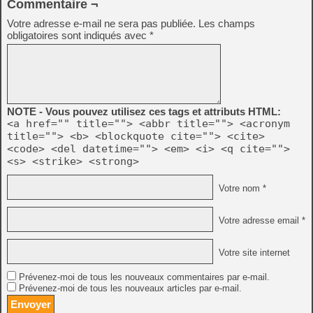
Commentaire ¬
Votre adresse e-mail ne sera pas publiée.
Les champs
obligatoires sont indiqués avec
*
NOTE - Vous pouvez utilisez ces tags et attributs HTML:
<a href="" title=""> <abbr title=""> <acronym
title=""> <b> <blockquote cite=""> <cite>
<code> <del datetime=""> <em> <i> <q cite="">
<s> <strike> <strong>
Votre nom *
Votre adresse email *
Votre site internet
Prévenez-moi de tous les nouveaux commentaires par e-mail.
Prévenez-moi de tous les nouveaux articles par e-mail.