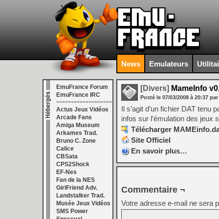
News
Emulateurs
Utilita
EmuFrance Forum
[Divers]
MameInfo v0
EmuFrance IRC
Posté le
07/03/2008
à
20:37
par
===================
Il s’agit d’un fichier DAT ten
Actus Jeux Vidéos
Arcade Fans
infos sur l’émulation des jeux
Amiga Museum
Télécharger MAMEinfo.dat
Arkames Trad.
Site Officiel
Bruno C. Zone
Calice
En savoir plus…
CBSata
CPS2Shock
EF-Nes
Fan de la NES
GirlFriend Adv.
Commentaire ¬
Landstalker Trad.
Votre adresse e-mail ne sera p
Musée Jeux Vidéos
SMS Power