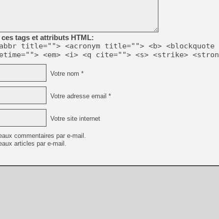
[Mo5] Deux inédits du Virtu
[GK] Le beat'em up The Walk
ces tags et attributs HTML:
[GK] Endless Legend 2 : enf
abbr title=""> <acronym title=""> <b> <blockquote 
etime=""> <em> <i> <q cite=""> <s> <strike> <stron
[LS] [PS5] Le WebKit Userl
Votre nom *
Votre adresse email *
[GK] Oubliez Crazy Taxi, S
[LS] [Switch] NSZ 5.0.0 es
Votre site internet
eaux commentaires par e-mail.
[GK] No More Room in Hell 2
[GK] Un chatbot Atelier Ryz
aux articles par e-mail.