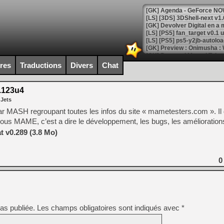
[GK] Agenda - GeForce NOW
[GK] Devolver Digital en a 
[LS] [PS5] ps5-y2jb-autolo
[GK] Pourquoi Marvel Tokon 
[GK] Test : Restory : Chill
ires
Traductions
Divers
Chat
[GK] GTA 6 : Rockstar Games
[GK] Hot Wheels Infinite Rus
[GK] Mémoire cash - Secret 
.123u4
[GK] Résultats Nintendo : 
 Jets
[GK] Déjà des dégraissage
u par MASH regroupant toutes les infos du site « mametesters.com ». I
 sous MAME, c’est a dire le développement, les bugs, les améliorati
[Mo5] Brickboy cherche à r
[GK] Minecraft et ses « Gra
 v0.289 (3.8 Mo)
[GK] Beast of Reincarnation
[GK] Ubisoft : fin de parti
0
[GK] Mémoire cash - Metroid
[GK] Dan Houser (GTA) défe
[GK] Comment EA Sports FC
[GK] Crimson Moon : un Dark
[GK] Isle of Reveries : le j
[GK] Moonlighter 2 : The En
[GK] Capcom relance Monste
as publiée.
Les champs obligatoires sont indiqués avec
*