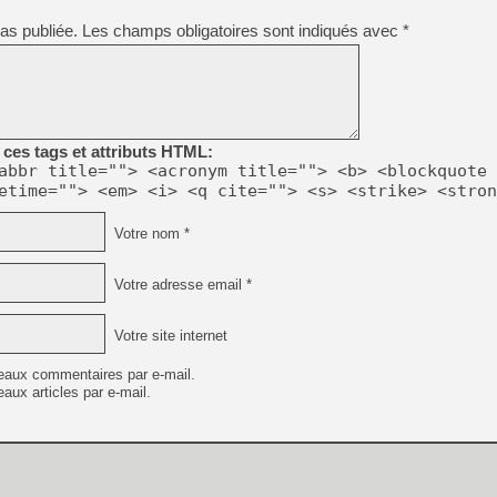
[GK] Déjà des dégraissage
as publiée.
Les champs obligatoires sont indiqués avec
*
[Mo5] Brickboy cherche à r
[GK] Minecraft et ses « Gra
[GK] Beast of Reincarnation
[GK] Ubisoft : fin de parti
[GK] Mémoire cash - Metroid
[GK] Dan Houser (GTA) défe
ces tags et attributs HTML:
[GK] Comment EA Sports FC
abbr title=""> <acronym title=""> <b> <blockquote 
[GK] Crimson Moon : un Dark
etime=""> <em> <i> <q cite=""> <s> <strike> <stron
[GK] Isle of Reveries : le j
[GK] Moonlighter 2 : The En
[GK] Capcom relance Monste
Votre nom *
Votre adresse email *
[Mo5] Deux inédits du Virtu
[GK] Le beat'em up The Walk
Votre site internet
[LTF] Eté 2026 - Séquence 
eaux commentaires par e-mail.
aux articles par e-mail.