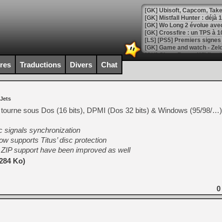
[GK] Mistfall Hunter : déjà 
[GK] Wo Long 2 évolue avec
[GK] Crossfire : un TPS à 100
[LS] [PS5] Premiers signes 
ires
Traductions
Divers
Chat
[Mo5] DOOM arrive en cart
 Jets
[GK] Bethesda fête les 30 
[GK] Roblox : l'action en B
tourne sous Dos (16 bits), DPMI (Dos 32 bits) & Windows (95/98/…).
 signals synchronization
[GK] Agenda - GeForce NOW
ow supports Titus’ disc protection
[GK] Devolver Digital en a 
 ZIP support have been improved as well
[LS] [PS5] ps5-y2jb-autolo
284 Ko)
[GK] Pourquoi Marvel Tokon 
[GK] Test : Restory : Chill
0
[GK] GTA 6 : Rockstar Games
[GK] Hot Wheels Infinite Rus
[GK] Mémoire cash - Secret 
[GK] Résultats Nintendo : 