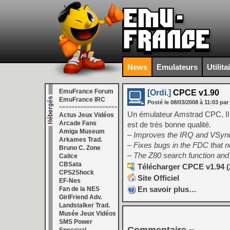
News
Emulateurs
Utilita
EmuFrance Forum
[Ordi.]
CPCE v1.90
EmuFrance IRC
Posté le
08/03/2008
à
11:03
par
===================
Un émulateur Amstrad CPC, Il 
Actus Jeux Vidéos
Arcade Fans
est de très bonne qualité.
Amiga Museum
– Improves the IRQ and VSync
Arkames Trad.
– Fixes bugs in the FDC that n
Bruno C. Zone
– The Z80 search function and
Calice
CBSata
Télécharger CPCE v1.94 (
CPS2Shock
Site Officiel
EF-Nes
En savoir plus…
Fan de la NES
GirlFriend Adv.
Landstalker Trad.
Musée Jeux Vidéos
SMS Power