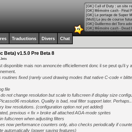
[GK] Le portage de Super M
[Mo5] Le jeu de course fut
[GK] Guillermo del Toro ado
[LTF] Eté 2026 - Séquence 
ires
Traductions
Divers
Chat
[GK] Mistfall Hunter : déjà 
[GK] Wo Long 2 évolue avec
[GK] Crossfire : un TPS à 100
 Beta) v1.5.0 Pre Beta 8
[LS] [PS5] Premiers signes 
 Jets
 disponible mais non annoncée officiellement donc il se peut qu’il y a
inement.
 routines fixed (rarely used drawing modes that native C-code « blitt
[Mo5] DOOM arrive en cart
g file
[GK] Bethesda fête les 30 
o not change resolution but scale to fullscreen if display size configu
[GK] Roblox : l'action en B
icasso96 resolution. Quality is bad, real filter support later. Perhaps.
 low resolutions. (configuration option not yet added)
[GK] Agenda - GeForce NOW
ated, previous « fix » broke all attached AGA-mode sprites
[GK] Devolver Digital en a 
 fullscreen when adjusting filters
ses now performance counters only, also checks periodically if count
[LS] [PS5] ps5-y2jb-autolo
e automatically (power saving features)