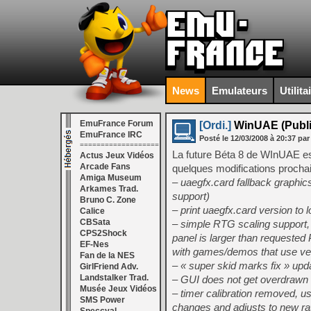
News
Emulateurs
Utilita
EmuFrance Forum
[Ordi.]
WinUAE (Public
EmuFrance IRC
Posté le
12/03/2008
à
20:37
par
===================
La future Béta 8 de WInUAE est
Actus Jeux Vidéos
Arcade Fans
quelques modifications procha
Amiga Museum
– uaegfx.card fallback graphics
Arkames Trad.
support)
Bruno C. Zone
– print uaegfx.card version to lo
Calice
CBSata
– simple RTG scaling support, d
CPS2Shock
panel is larger than requested P
EF-Nes
with games/demos that use very
Fan de la NES
– « super skid marks fix » upd
GirlFriend Adv.
Landstalker Trad.
– GUI does not get overdrawn in
Musée Jeux Vidéos
– timer calibration removed, u
SMS Power
changes and adjusts to new rat