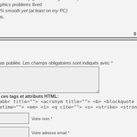
[GK] Pourquoi Marvel Tokon 
raphics problems fixed
[GK] Test : Restory : Chill
00% smooth yet (at least on my PC)
[GK] GTA 6 : Rockstar Games
us.
[GK] Hot Wheels Infinite Rus
[GK] Mémoire cash - Secret 
[GK] Résultats Nintendo : 
0
[GK] Déjà des dégraissage
[Mo5] Brickboy cherche à r
[GK] Minecraft et ses « Gra
[GK] Beast of Reincarnation
[GK] Ubisoft : fin de parti
as publiée.
Les champs obligatoires sont indiqués avec
*
[GK] Mémoire cash - Metroid
[GK] Dan Houser (GTA) défe
[GK] Comment EA Sports FC
[GK] Crimson Moon : un Dark
[GK] Isle of Reveries : le j
[GK] Moonlighter 2 : The En
ces tags et attributs HTML:
abbr title=""> <acronym title=""> <b> <blockquote 
etime=""> <em> <i> <q cite=""> <s> <strike> <stron
Votre nom *
Votre adresse email *