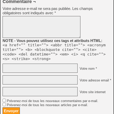
Commentaire ¬
Votre adresse e-mail ne sera pas publiée.
Les champs
obligatoires sont indiqués avec
*
NOTE - Vous pouvez utilisez ces tags et attributs HTML:
<a href="" title=""> <abbr title=""> <acronym
title=""> <b> <blockquote cite=""> <cite>
<code> <del datetime=""> <em> <i> <q cite="">
<s> <strike> <strong>
Votre nom *
Votre adresse email *
Votre site internet
Prévenez-moi de tous les nouveaux commentaires par e-mail.
Prévenez-moi de tous les nouveaux articles par e-mail.