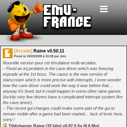
[Arcade]
Raine v0.50.11
Posté le
15/03/2008
à
10:38
par Jets
Nouvelle version pour cet émulateur multi-arcades.
– Fixed an irq problem in the cave driver which was freezing
esprade at the 1st boss. The cause is the new version of
starscream which is more precise with interrupts, I even wonder
how the cave driver could work the way it was before that…
anyway it’s fixed, but it could happen in some other raine games
(luckily very few drivers have a complicated interrupt system like
the cave driver).
– The recent gui changes could make some part of the gui to
remain visible after a game had been started… lack of tests here,
sorry !
Télécharger Raine (32 bits) v0.97.5 fix (6.6 Mo)