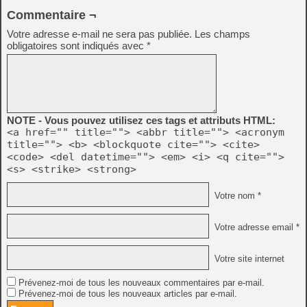
Commentaire ¬
Votre adresse e-mail ne sera pas publiée.
Les champs
obligatoires sont indiqués avec
*
NOTE - Vous pouvez utilisez ces tags et attributs HTML:
<a href="" title=""> <abbr title=""> <acronym
title=""> <b> <blockquote cite=""> <cite>
<code> <del datetime=""> <em> <i> <q cite="">
<s> <strike> <strong>
Votre nom *
Votre adresse email *
Votre site internet
Prévenez-moi de tous les nouveaux commentaires par e-mail.
Prévenez-moi de tous les nouveaux articles par e-mail.