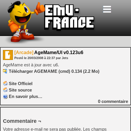
[Arcade]
AgeMame/UI v0.123u6
Posté le
20/03/2008
à
22:37
par Jets
AgeMame est à jour avec u6.
Télécharger AGEMAME (cmd) 0.134 (2.2 Mo)
Site Officiel
Site source
En savoir plus…
0
commentaire
Commentaire ¬
Votre adresse e-mail ne sera pas publiée.
Les champs