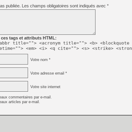
[GK] Ubisoft : fin de parti
as publiée.
Les champs obligatoires sont indiqués avec
*
[GK] Mémoire cash - Metroid
[GK] Dan Houser (GTA) défe
[GK] Comment EA Sports FC
[GK] Crimson Moon : un Dark
[GK] Isle of Reveries : le j
[GK] Moonlighter 2 : The En
[GK] Capcom relance Monste
ces tags et attributs HTML:
abbr title=""> <acronym title=""> <b> <blockquote 
etime=""> <em> <i> <q cite=""> <s> <strike> <stron
[Mo5] Deux inédits du Virtu
Votre nom *
[GK] Le beat'em up The Walk
[GK] Endless Legend 2 : enf
Votre adresse email *
[LS] [PS5] Premiers signes 
Votre site internet
eaux commentaires par e-mail.
aux articles par e-mail.