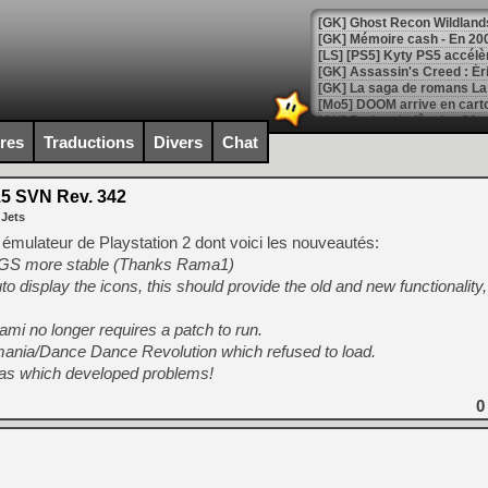
[Mo5] DOOM arrive en cart
[GK] Bethesda fête les 30 
[GK] Roblox : l'action en B
ires
Traductions
Divers
Chat
[GK] Agenda - GeForce NOW
5 SVN Rev. 342
 Jets
[GK] Devolver Digital en a 
 émulateur de Playstation 2 dont voici les nouveautés:
[LS] [PS5] ps5-y2jb-autolo
TGS more stable (Thanks Rama1)
display the icons, this should provide the old and new functionality,
[GK] Pourquoi Marvel Tokon 
[GK] Test : Restory : Chill
[GK] GTA 6 : Rockstar Games
mi no longer requires a patch to run.
[GK] Hot Wheels Infinite Rus
mania/Dance Dance Revolution which refused to load.
[GK] Mémoire cash - Secret 
[GK] Résultats Nintendo : 
etas which developed problems!
[GK] Déjà des dégraissage
0
[Mo5] Brickboy cherche à r
[GK] Minecraft et ses « Gra
[GK] Beast of Reincarnation