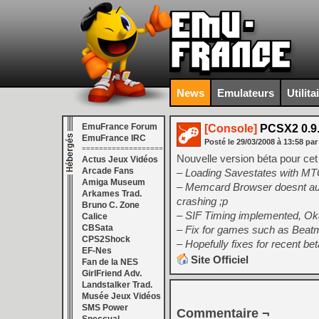
News
Emulateurs
Utilita
EmuFrance Forum
[Console]
PCSX2 0.9.
EmuFrance IRC
Posté le
29/03/2008
à
13:58
par
===================
Nouvelle version béta pour cet
Actus Jeux Vidéos
Arcade Fans
– Loading Savestates with M
Amiga Museum
– Memcard Browser doesnt auto 
Arkames Trad.
crashing ;p
Bruno C. Zone
– SIF Timing implemented, Oka
Calice
CBSata
– Fix for games such as Beat
CPS2Shock
– Hopefully fixes for recent b
EF-Nes
Site Officiel
Fan de la NES
GirlFriend Adv.
Landstalker Trad.
Musée Jeux Vidéos
SMS Power
Commentaire ¬