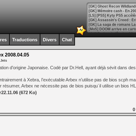
[Mo5] DOOM arrive en cart
[GK] Bethesda fête les 30 
[GK] Roblox : l'action en B
ires
Traductions
Divers
Chat
[GK] Agenda - GeForce NOW
x 2008.04.05
 Jets
[GK] Devolver Digital en a 
tion d’origine Japonaise. Codé par Dr.Hell, ayant déjà sévit dans d
[LS] [PS5] ps5-y2jb-autolo
rairement à Xebra, l’exécutable Arbex n’utilise pas de bios scph mai
[GK] Pourquoi Marvel Tokon 
[GK] Test : Restory : Chill
r résumer, Arbex ne nécessite pas de bios puisqu´il utilise un bios HL
[GK] GTA 6 : Rockstar Games
22.11.06 (672 Ko)
[GK] Hot Wheels Infinite Rus
[GK] Mémoire cash - Secret 
[GK] Résultats Nintendo : 
0
[GK] Déjà des dégraissage
[Mo5] Brickboy cherche à r
[GK] Minecraft et ses « Gra
[GK] Beast of Reincarnation