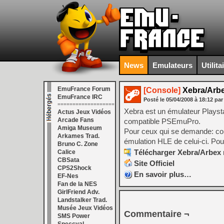
News
Emulateurs
Utilita
EmuFrance Forum
[Console]
Xebra/Arbe
EmuFrance IRC
Posté le
05/04/2008
à
18:12
par
===================
Xebra est un émulateur Playsta
Actus Jeux Vidéos
Arcade Fans
compatible PSEmuPro.
Amiga Museum
Pour ceux qui se demande: cont
Arkames Trad.
émulation HLE de celui-ci. Pou
Bruno C. Zone
Télécharger Xebra/Arbex r
Calice
CBSata
Site Officiel
CPS2Shock
En savoir plus…
EF-Nes
Fan de la NES
GirlFriend Adv.
Landstalker Trad.
Musée Jeux Vidéos
Commentaire ¬
SMS Power