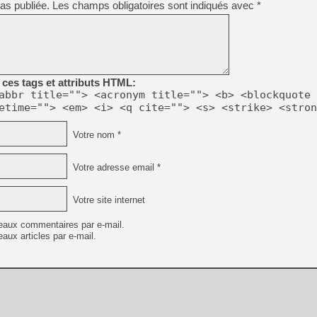
as publiée.
Les champs obligatoires sont indiqués avec
*
[GK] Ubisoft : fin de parti
[GK] Mémoire cash - Metroid
[GK] Dan Houser (GTA) défe
[GK] Comment EA Sports FC
[GK] Crimson Moon : un Dark
[GK] Isle of Reveries : le j
[GK] Moonlighter 2 : The En
[GK] Capcom relance Monste
ces tags et attributs HTML:
abbr title=""> <acronym title=""> <b> <blockquote 
etime=""> <em> <i> <q cite=""> <s> <strike> <stron
[Mo5] Deux inédits du Virtu
Votre nom *
[GK] Le beat'em up The Walk
[GK] Endless Legend 2 : enf
Votre adresse email *
Votre site internet
[LS] [PS5] Le WebKit Userl
eaux commentaires par e-mail.
aux articles par e-mail.