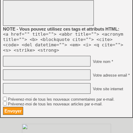
NOTE - Vous pouvez utilisez ces tags et attributs HTML:
<a href="" title=""> <abbr title=""> <acronym
title=""> <b> <blockquote cite=""> <cite>
<code> <del datetime=""> <em> <i> <q cite="">
<s> <strike> <strong>
Votre nom *
Votre adresse email *
Votre site internet
Prévenez-moi de tous les nouveaux commentaires par e-mail.
Prévenez-moi de tous les nouveaux articles par e-mail.