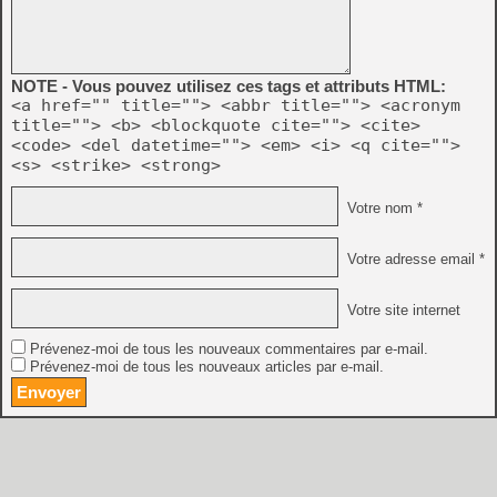
NOTE - Vous pouvez utilisez ces tags et attributs HTML:
<a href="" title=""> <abbr title=""> <acronym
title=""> <b> <blockquote cite=""> <cite>
<code> <del datetime=""> <em> <i> <q cite="">
<s> <strike> <strong>
Votre nom *
Votre adresse email *
Votre site internet
Prévenez-moi de tous les nouveaux commentaires par e-mail.
Prévenez-moi de tous les nouveaux articles par e-mail.