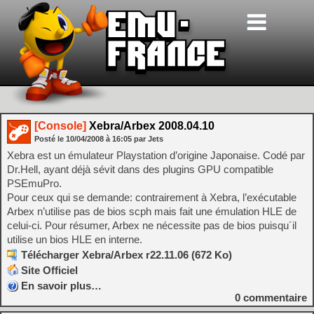
[Console]
Xebra/Arbex 2008.04.10
Posté le
10/04/2008
à
16:05
par Jets
Xebra est un émulateur Playstation d’origine Japonaise. Codé par
Dr.Hell, ayant déjà sévit dans des plugins GPU compatible
PSEmuPro.
Pour ceux qui se demande: contrairement à Xebra, l’exécutable
Arbex n’utilise pas de bios scph mais fait une émulation HLE de
celui-ci. Pour résumer, Arbex ne nécessite pas de bios puisqu´il
utilise un bios HLE en interne.
Télécharger Xebra/Arbex r22.11.06 (672 Ko)
Site Officiel
En savoir plus…
0
commentaire