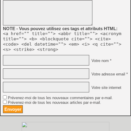
NOTE - Vous pouvez utilisez ces tags et attributs HTML:
<a href="" title=""> <abbr title=""> <acronym
title=""> <b> <blockquote cite=""> <cite>
<code> <del datetime=""> <em> <i> <q cite="">
<s> <strike> <strong>
Votre nom *
Votre adresse email *
Votre site internet
Prévenez-moi de tous les nouveaux commentaires par e-mail.
Prévenez-moi de tous les nouveaux articles par e-mail.