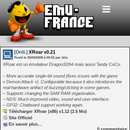
[Ordi.]
XRoar v0.21
Posté le
25/04/2008
à
00:52
par Jets
XRoar est un émulateur Dragon32/64 mais aussi Tandy CoCo.
– More accurate single-bit sound (fixes issues with the game
« Demon Attack »). Configurable because it also introduces the
real-hardware artifact of buzzing/clicking in some games.
– Supports changing the SAM RAM organisation.
– NDS: Much improved video, sound and user-interface.
– GP32: Chatboard support working again.
Télécharger XRoar (x86) v1.12 (2.5 Mo)
Site Officiel
En savoir plus…
0
commentaire