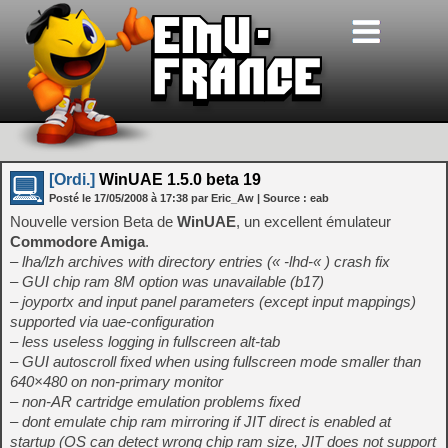
[Ordi.]
WinUAE 1.5.0 beta 19
Posté le
17/05/2008
à
17:38
par Eric_Aw
| Source :
eab
Nouvelle version Beta de
WinUAE
, un excellent émulateur
Commodore Amiga
.
– lha/lzh archives with directory entries (« -lhd-« ) crash fix
– GUI chip ram 8M option was unavailable (b17)
– joyportx and input panel parameters (except input mappings)
supported via uae-configuration
– less useless logging in fullscreen alt-tab
– GUI autoscroll fixed when using fullscreen mode smaller than
640×480 on non-primary monitor
– non-AR cartridge emulation problems fixed
– dont emulate chip ram mirroring if JIT direct is enabled at
startup (OS can detect wrong chip ram size, JIT does not support