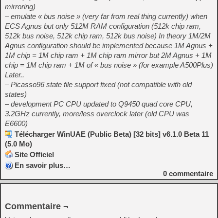
mirroring)
– emulate « bus noise » (very far from real thing currently) when
ECS Agnus but only 512M RAM configuration (512k chip ram,
512k bus noise, 512k chip ram, 512k bus noise) In theory 1M/2M
Agnus configuration should be implemented because 1M Agnus +
1M chip = 1M chip ram + 1M chip ram mirror but 2M Agnus + 1M
chip = 1M chip ram + 1M of « bus noise » (for example A500Plus)
Later..
– Picasso96 state file support fixed (not compatible with old
states)
– development PC CPU updated to Q9450 quad core CPU,
3.2GHz currently, more/less overclock later (old CPU was
E6600)
Télécharger WinUAE (Public Beta) [32 bits] v6.1.0 Beta 11
(5.0 Mo)
Site Officiel
En savoir plus…
0
commentaire
Commentaire ¬