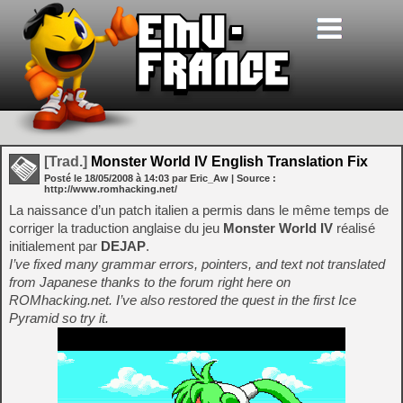
[Trad.]
Monster World IV English Translation Fix
Posté le
18/05/2008
à
14:03
par Eric_Aw
| Source :
http://www.romhacking.net/
La naissance d’un patch italien a permis dans le même temps de
corriger la traduction anglaise du jeu
Monster World IV
réalisé
initialement par
DEJAP
.
I’ve fixed many grammar errors, pointers, and text not translated
from Japanese thanks to the forum right here on
ROMhacking.net. I’ve also restored the quest in the first Ice
Pyramid so try it.