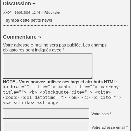
Discussion ¬
X-or
19/05/2008, 12:46
|
Répondre
sympa cette petite news
Commentaire ¬
Votre adresse e-mail ne sera pas publiée.
Les champs
obligatoires sont indiqués avec
*
NOTE - Vous pouvez utilisez ces tags et attributs HTML:
<a href="" title=""> <abbr title=""> <acronym
title=""> <b> <blockquote cite=""> <cite>
<code> <del datetime=""> <em> <i> <q cite="">
<s> <strike> <strong>
Votre nom *
Votre adresse email *