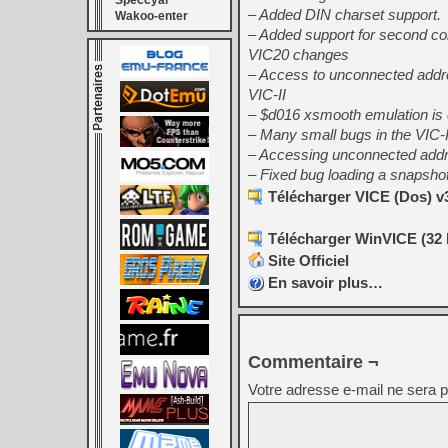
Speccyal
– Added DIN charset support.
Wakoo-enter
– Added support for second co
VIC20 changes
– Access to unconnected addr
VIC-II
– $d016 xsmooth emulation is 
– Many small bugs in the VIC-I
– Accessing unconnected addre
– Fixed bug loading a snapshot
Télécharger VICE (Dos) v3
Télécharger WinVICE (32 b
Site Officiel
En savoir plus…
Commentaire ¬
Votre adresse e-mail ne sera p