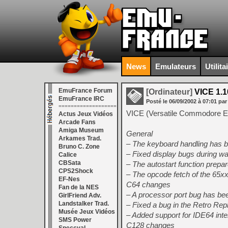
News
Emulateurs
Utilita
EmuFrance Forum
[Ordinateur]
VICE 1.1
EmuFrance IRC
Posté le
06/09/2002
à
07:01
par
===================
VICE (Versatile Commodore Em
Actus Jeux Vidéos
Arcade Fans
Amiga Museum
General
Arkames Trad.
– The keyboard handling has b
Bruno C. Zone
– Fixed display bugs during w
Calice
CBSata
– The autostart function prepar
CPS2Shock
– The opcode fetch of the 65x
EF-Nes
C64 changes
Fan de la NES
– A processor port bug has b
GirlFriend Adv.
Landstalker Trad.
– Fixed a bug in the Retro Rep
Musée Jeux Vidéos
– Added support for IDE64 inte
SMS Power
C128 changes