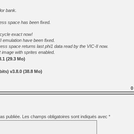
[GK] Capcom relance Monste
lor bank.
ess space has been fixed.
[GK] Le beat'em up The Walk
cycle exact now!
[GK] Endless Legend 2 : enf
I emulation have been fixed.
ss space returns last phi1 data read by the VIC-II now.
 image with sprites enabled.
[LS] [PS5] Le WebKit Userl
.1 (29.3 Mo)
[GK] Oubliez Crazy Taxi, S
its) v3.8.0 (38.8 Mo)
[LS] [Switch] NSZ 5.0.0 es
0
as publiée.
Les champs obligatoires sont indiqués avec
*