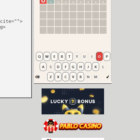
cite="">
g>