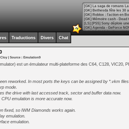
[GK] Bethesda fête les 30 
[GK] Roblox : l'action en B
[GK] Agenda - GeForce NOW
[GK] Devolver Digital en a 
ires
Traductions
Divers
Chat
[LS] [PS5] ps5-y2jb-autolo
[GK] Pourquoi Marvel Tokon 
0
[GK] Test : Restory : Chill
 Cloy
| Source :
Emulation9
[GK] GTA 6 : Rockstar Games
[GK] Hot Wheels Infinite Rus
ulator) est un émulateur multi-plateforme des C64, C128, VIC20, P
[GK] Mémoire cash - Secret 
[GK] Résultats Nintendo : 
[GK] Déjà des dégraissage
een reworked. In most ports the keys can be assigned by *.vkm files
arp mode.
[GK] Minecraft et ses « Gra
es the drive with last accessed track, sector and buffer data now.
[GK] Beast of Reincarnation
x CPU emulation is more accurate now.
[GK] Ubisoft : fin de parti
[GK] Mémoire cash - Metroid
een fixed, so IWM Diamonds works again.
[GK] Dan Houser (GTA) défe
[GK] Comment EA Sports FC
lay emulation.
[GK] Crimson Moon : un Dark
rface emulation.
[GK] Isle of Reveries : le j
[GK] Moonlighter 2 : The En