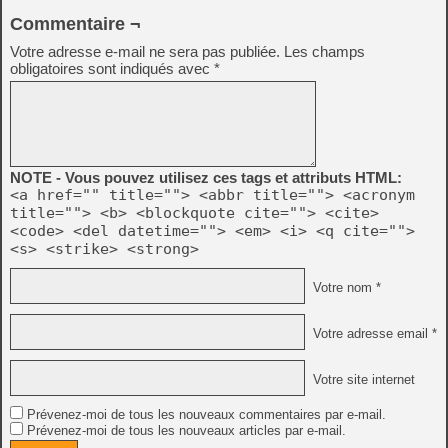
Commentaire ¬
Votre adresse e-mail ne sera pas publiée.
Les champs
obligatoires sont indiqués avec
*
NOTE - Vous pouvez utilisez ces tags et attributs HTML:
<a href="" title=""> <abbr title=""> <acronym
title=""> <b> <blockquote cite=""> <cite>
<code> <del datetime=""> <em> <i> <q cite="">
<s> <strike> <strong>
Votre nom *
Votre adresse email *
Votre site internet
Prévenez-moi de tous les nouveaux commentaires par e-mail.
Prévenez-moi de tous les nouveaux articles par e-mail.