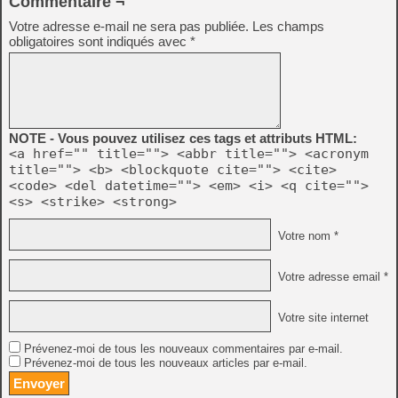
Commentaire ¬
Votre adresse e-mail ne sera pas publiée.
Les champs
obligatoires sont indiqués avec
*
NOTE - Vous pouvez utilisez ces tags et attributs HTML:
<a href="" title=""> <abbr title=""> <acronym
title=""> <b> <blockquote cite=""> <cite>
<code> <del datetime=""> <em> <i> <q cite="">
<s> <strike> <strong>
Votre nom *
Votre adresse email *
Votre site internet
Prévenez-moi de tous les nouveaux commentaires par e-mail.
Prévenez-moi de tous les nouveaux articles par e-mail.