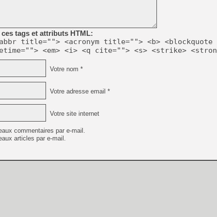
[GK] Beast of Reincarnation
[GK] Ubisoft : fin de parti
[GK] Mémoire cash - Metroid
[GK] Dan Houser (GTA) défe
ces tags et attributs HTML:
[GK] Comment EA Sports FC
[GK] Crimson Moon : un Dark
abbr title=""> <acronym title=""> <b> <blockquote 
[GK] Isle of Reveries : le j
etime=""> <em> <i> <q cite=""> <s> <strike> <stron
[GK] Moonlighter 2 : The En
[GK] Capcom relance Monste
Votre nom *
Votre adresse email *
[Mo5] Deux inédits du Virtu
[GK] Le beat'em up The Walk
Votre site internet
[GK] Endless Legend 2 : enf
eaux commentaires par e-mail.
aux articles par e-mail.
[LS] [PS5] Premiers signes 