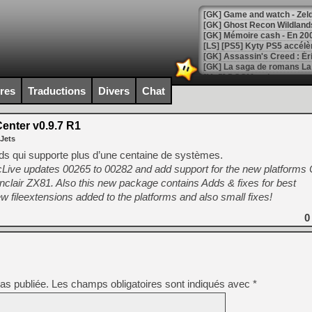
[Mo5] DOOM arrive en cart
[GK] Bethesda fête les 30 
ires
Traductions
Divers
Chat
[GK] Roblox : l'action en B
nter v0.9.7 R1
[GK] Agenda - GeForce NOW
 Jets
[GK] Devolver Digital en a 
ds qui supporte plus d’une centaine de systèmes.
ccLive updates 00265 to 00282 and add support for the new platfor
[LS] [PS5] ps5-y2jb-autolo
clair ZX81. Also this new package contains Adds & fixes for best
[GK] Pourquoi Marvel Tokon 
fileextensions added to the platforms and also small fixes!
[GK] Test : Restory : Chill
[GK] GTA 6 : Rockstar Games
0
[GK] Hot Wheels Infinite Rus
[GK] Mémoire cash - Secret 
[GK] Résultats Nintendo : 
[GK] Déjà des dégraissage
as publiée.
Les champs obligatoires sont indiqués avec
*
[Mo5] Brickboy cherche à r
[GK] Minecraft et ses « Gra