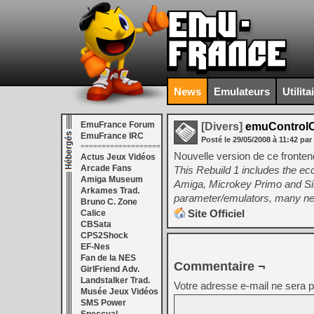
News
Emulateurs
Utilita
EmuFrance Forum
[Divers]
emuControlCe
EmuFrance IRC
Posté le
29/05/2008
à
11:42
par
===================
Nouvelle version de ce fronten
Actus Jeux Vidéos
Arcade Fans
This Rebuild 1 includes the e
Amiga Museum
Amiga, Microkey Primo and Sin
Arkames Trad.
parameter/emulators, many new 
Bruno C. Zone
Site Officiel
Calice
CBSata
CPS2Shock
EF-Nes
Fan de la NES
Commentaire ¬
GirlFriend Adv.
Landstalker Trad.
Votre adresse e-mail ne sera p
Musée Jeux Vidéos
SMS Power