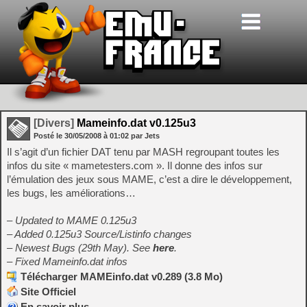
[Divers]
Mameinfo.dat v0.125u3
Posté le
30/05/2008
à
01:02
par Jets
Il s’agit d’un fichier DAT tenu par MASH regroupant toutes les
infos du site « mametesters.com ». Il donne des infos sur
l’émulation des jeux sous MAME, c’est a dire le développement,
les bugs, les améliorations…
– Updated to MAME 0.125u3
– Added 0.125u3 Source/Listinfo changes
– Newest Bugs (29th May). See
here
.
– Fixed Mameinfo.dat infos
Télécharger MAMEinfo.dat v0.289 (3.8 Mo)
Site Officiel
En savoir plus…