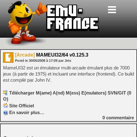
[Arcade]
MAMEUI32/64 v0.125.3
Posté le
30/05/2008
à
17:09
par Jets
MameUI32 est un émulateur multi-arcade émulant plus de 7000
jeux (à partir de 1975) et incluant une interface (frontend). Ce build
est compilé par John IV.
Télécharger M(ame) A(nd) M(ess) E(mulators) SVN/GIT (0
O)
Site Officiel
En savoir plus…
0
commentaire