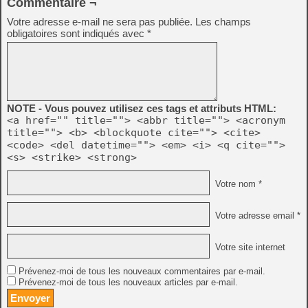
Commentaire ¬
Votre adresse e-mail ne sera pas publiée.
Les champs
obligatoires sont indiqués avec
*
NOTE - Vous pouvez utilisez ces tags et attributs HTML:
<a href="" title=""> <abbr title=""> <acronym
title=""> <b> <blockquote cite=""> <cite>
<code> <del datetime=""> <em> <i> <q cite="">
<s> <strike> <strong>
Votre nom *
Votre adresse email *
Votre site internet
Prévenez-moi de tous les nouveaux commentaires par e-mail.
Prévenez-moi de tous les nouveaux articles par e-mail.