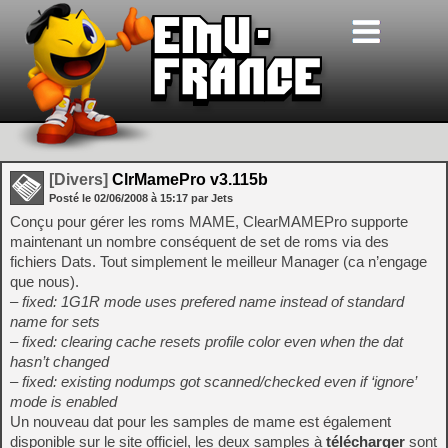
[Divers]
ClrMamePro v3.115b
Posté le
02/06/2008
à
15:17
par Jets
Conçu pour gérer les roms MAME, ClearMAMEPro supporte
maintenant un nombre conséquent de set de roms via des
fichiers Dats. Tout simplement le meilleur Manager (ca n’engage
que nous).
– fixed: 1G1R mode uses prefered name instead of standard
name for sets
– fixed: clearing cache resets profile color even when the dat
hasn’t changed
– fixed: existing nodumps got scanned/checked even if ‘ignore’
mode is enabled
Un nouveau dat pour les samples de mame est également
disponible sur le site officiel, les deux samples à
télécharger
sont