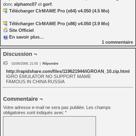
donc
alphamc07
et
gorf
.
Télécharger ClrMAME Pro (x64) v4.050 (4.5 Mo)
Télécharger ClrMAME Pro (x86) v4.050 (3.9 Mo)
Site Officiel
En savoir plus…
1
commentaire
Discussion ¬
IG
02/06/2008, 21:50
|
Répondre
http://rapidshare.com/files/119621944/iGROAN_10.zip.html
IGRO EMULATOR NO SUPPORT MAME
FAMOUS IN CHINA RUSSIA
Commentaire ¬
Votre adresse e-mail ne sera pas publiée.
Les champs
obligatoires sont indiqués avec
*