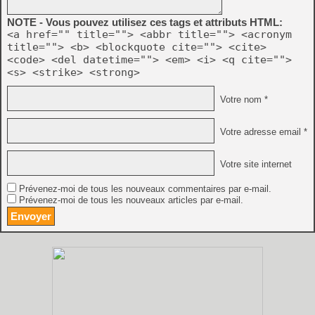
NOTE - Vous pouvez utilisez ces tags et attributs HTML:
<a href="" title=""> <abbr title=""> <acronym
title=""> <b> <blockquote cite=""> <cite>
<code> <del datetime=""> <em> <i> <q cite="">
<s> <strike> <strong>
Votre nom *
Votre adresse email *
Votre site internet
Prévenez-moi de tous les nouveaux commentaires par e-mail.
Prévenez-moi de tous les nouveaux articles par e-mail.