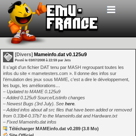
[Divers]
Mameinfo.dat v0.125u9
Posté le
03/07/2008
à
22:59
par Jets
Il s’agit d’un fichier DAT tenu par MASH regroupant toutes les
infos du site « mametesters.com ». Il donne des infos sur
l’émulation des jeux sous MAME, c’est a dire le développement,
les bugs, les améliorations…
– Updated to MAME 0.125u9
– Added 0.125u9 Source/Listinfo changes
– Newest Bugs (3rd July). See
here
.
– Added infos about all src files that have been added or removed
from 0.33b4-0.37b7 to the Mameinfo.dat and Hardware.txt
– Fixed Mameinfo.dat infos
Télécharger MAMEinfo.dat v0.289 (3.8 Mo)
Site Officiel