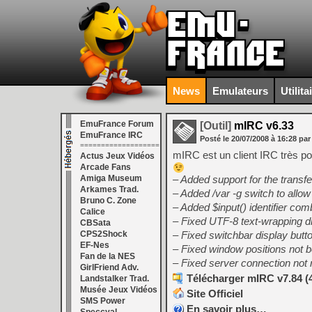
News
Emulateurs
Utilita
EmuFrance Forum
[Outil]
mIRC v6.33
EmuFrance IRC
Posté le
20/07/2008
à
16:28
par
===================
mIRC est un client IRC très pop
Actus Jeux Vidéos
Arcade Fans
Amiga Museum
– Added support for the transfer
Arkames Trad.
– Added /var -g switch to allow
Bruno C. Zone
– Added $input() identifier co
Calice
– Fixed UTF-8 text-wrapping d
CBSata
CPS2Shock
– Fixed switchbar display butto
EF-Nes
– Fixed window positions not 
Fan de la NES
– Fixed server connection not
GirlFriend Adv.
Télécharger mIRC v7.84 (
Landstalker Trad.
Musée Jeux Vidéos
Site Officiel
SMS Power
En savoir plus…