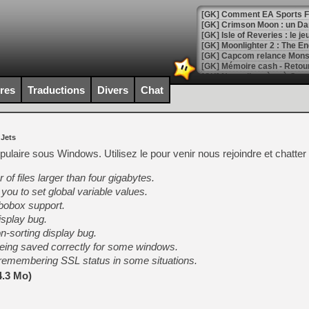
[GK] Comment EA Sports FC
[GK] Crimson Moon : un Dark
[GK] Isle of Reveries : le j
[GK] Moonlighter 2 : The En
[GK] Capcom relance Monste
ires
Traductions
Divers
Chat
[Mo5] Deux inédits du Virtu
[GK] Le beat'em up The Walk
 Jets
[GK] Endless Legend 2 : enf
ulaire sous Windows. Utilisez le pour venir nous rejoindre et chatter 
 of files larger than four gigabytes.
[LS] [PS5] Le WebKit Userl
 you to set global variable values.
mbobox support.
isplay bug.
[GK] Oubliez Crazy Taxi, S
n-sorting display bug.
[LS] [Switch] NSZ 5.0.0 es
being saved correctly for some windows.
 remembering SSL status in some situations.
[GK] No More Room in Hell 2
4.3 Mo)
[GK] Un chatbot Atelier Ryz
[GK] Mémoire cash - Splatte