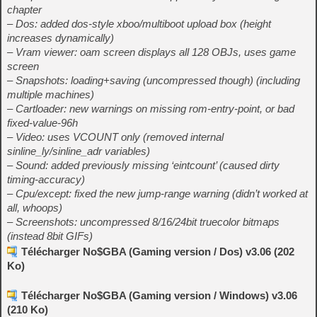
chapter
– Dos: added dos-style xboo/multiboot upload box (height
increases dynamically)
– Vram viewer: oam screen displays all 128 OBJs, uses game
screen
– Snapshots: loading+saving (uncompressed though) (including
multiple machines)
– Cartloader: new warnings on missing rom-entry-point, or bad
fixed-value-96h
– Video: uses VCOUNT only (removed internal
sinline_ly/sinline_adr variables)
– Sound: added previously missing ‘eintcount’ (caused dirty
timing-accuracy)
– Cpu/except: fixed the new jump-range warning (didn’t worked at
all, whoops)
– Screenshots: uncompressed 8/16/24bit truecolor bitmaps
(instead 8bit GIFs)
Télécharger No$GBA (Gaming version / Dos) v3.06 (202
Ko)
Télécharger No$GBA (Gaming version / Windows) v3.06
(210 Ko)