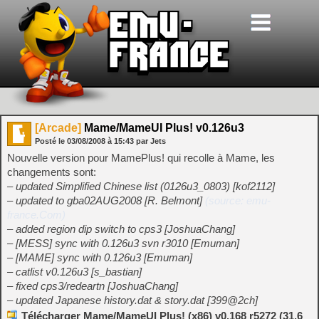
[Arcade]
Mame/MameUI Plus! v0.126u3
Posté le
03/08/2008
à
15:43
par Jets
Nouvelle version pour MamePlus! qui recolle à Mame, les
changements sont:
– updated Simplified Chinese list (0126u3_0803) [kof2112]
– updated to gba02AUG2008 [R. Belmont]
(source: emu-
france.Com)
– added region dip switch to cps3 [JoshuaChang]
– [MESS] sync with 0.126u3 svn r3010 [Emuman]
– [MAME] sync with 0.126u3 [Emuman]
– catlist v0.126u3 [s_bastian]
– fixed cps3/redeartn [JoshuaChang]
– updated Japanese history.dat & story.dat [399@2ch]
Télécharger Mame/MameUI Plus! (x86) v0.168 r5272 (31.6