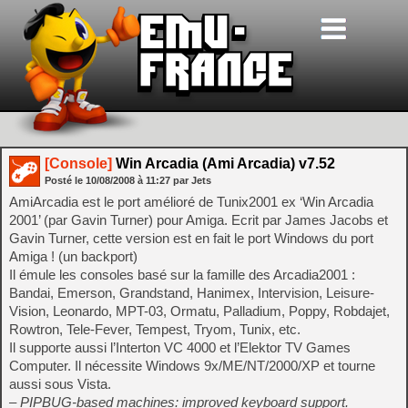
[Console]
Win Arcadia (Ami Arcadia) v7.52
Posté le
10/08/2008
à
11:27
par Jets
AmiArcadia est le port amélioré de Tunix2001 ex ‘Win Arcadia
2001’ (par Gavin Turner) pour Amiga. Ecrit par James Jacobs et
Gavin Turner, cette version est en fait le port Windows du port
Amiga ! (un backport)
Il émule les consoles basé sur la famille des Arcadia2001 :
Bandai, Emerson, Grandstand, Hanimex, Intervision, Leisure-
Vision, Leonardo, MPT-03, Ormatu, Palladium, Poppy, Robdajet,
Rowtron, Tele-Fever, Tempest, Tryom, Tunix, etc.
Il supporte aussi l’Interton VC 4000 et l’Elektor TV Games
Computer. Il nécessite Windows 9x/ME/NT/2000/XP et tourne
aussi sous Vista.
– PIPBUG-based machines: improved keyboard support.