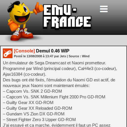
[Console]
Demul 0.46 WIP
Posté le
13/08/2008
à
13:47
par Jets
| Source :
Wind
Un émulateur de Sega Dreamcast et Naomi prometteur.
Programmé par Wind (principal codeur), CaH4e3 (co-codeur),
Ajax16384 (co-codeur).
Des bugs ont été fixés, l’émulation du Naomi GD est actif, de
nouveaux jeux Naomi sont maintenant émulés:
– Capcom Vs. SNK 2 GD-ROM
– Capcom Vs. SNK Millenium Fight 2000 Pro GD-ROM
– Guilty Gear XX GD-ROM
– Guilty Gear XX Reloaded GD-ROM
– Gundam VS Zion DX GD-ROM
– Street Fighter Zero 3 Upper GD-ROM
J’ai essayé et ça marche, évidemment il faut un PC assez