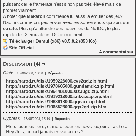
puissant car le framerate n’est sinon pas très élevé mais ca
promet vraiment.
A noter que
Makaron
commence lui aussi à émuler des jeux
Naomi comme ont peu le voir avec les screenshots qui sont sur
ce site
. Plus qu’à attendre des nouvelles de NullDC, le plus
rapide des 3 émulateurs DC du moment.
Télécharger Demul (x86) v0.5.8.2 (853 Ko)
Site Officiel
4
commentaires
Discussion (4) ¬
Cibix
13/08/2008, 13:58
|
Répondre
http://narod.ru/disk/1959226000/cvs2gd.zip.html
http://narod.ru/disk/1970605000/gundamdx.zip.html
http://narod.ru/disk/1964481000/sfz3ugd.zip.html
http://narod.ru/disk/1919213000/snkvscap.zip.html
http://narod.ru/disk/1963813000/ggearr.zip.html
http://narod.ru/disk/1965523000/ggx2gd.zip.html
Cypress
13/08/2008, 15:10
|
Répondre
Merci pour les liens, et merci pour les news toujours fraiches.
Hey Jets, tu part jamais en vacances ?