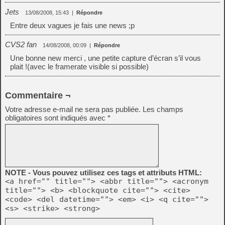
Jets
13/08/2008, 15:43
|
Répondre
Entre deux vagues je fais une news ;p
CVS2 fan
14/08/2008, 00:09
|
Répondre
Une bonne new merci , une petite capture d’écran s’il vous
plait !(avec le framerate visible si possible)
Commentaire ¬
Votre adresse e-mail ne sera pas publiée.
Les champs
obligatoires sont indiqués avec
*
NOTE - Vous pouvez utilisez ces tags et attributs HTML:
<a href="" title=""> <abbr title=""> <acronym
title=""> <b> <blockquote cite=""> <cite>
<code> <del datetime=""> <em> <i> <q cite="">
<s> <strike> <strong>