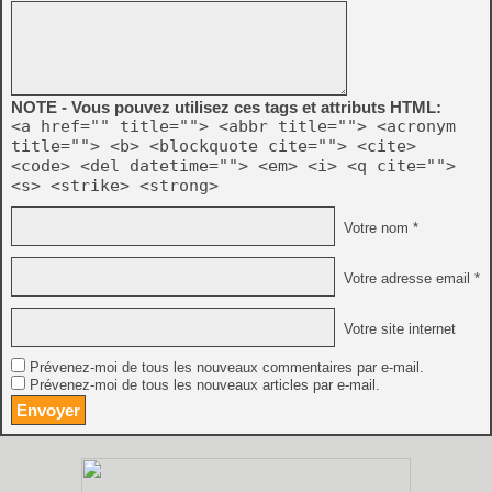
NOTE - Vous pouvez utilisez ces tags et attributs HTML:
<a href="" title=""> <abbr title=""> <acronym
title=""> <b> <blockquote cite=""> <cite>
<code> <del datetime=""> <em> <i> <q cite="">
<s> <strike> <strong>
Votre nom *
Votre adresse email *
Votre site internet
Prévenez-moi de tous les nouveaux commentaires par e-mail.
Prévenez-moi de tous les nouveaux articles par e-mail.