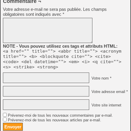
Commentaire ¬
Votre adresse e-mail ne sera pas publiée.
Les champs
obligatoires sont indiqués avec
*
NOTE - Vous pouvez utilisez ces tags et attributs HTML:
<a href="" title=""> <abbr title=""> <acronym
title=""> <b> <blockquote cite=""> <cite>
<code> <del datetime=""> <em> <i> <q cite="">
<s> <strike> <strong>
Votre nom *
Votre adresse email *
Votre site internet
Prévenez-moi de tous les nouveaux commentaires par e-mail.
Prévenez-moi de tous les nouveaux articles par e-mail.