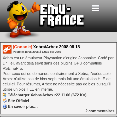
[Console]
Xebra/Arbex 2008.08.18
Posté le
18/08/2008
à
12:19
par Jets
Xebra est un émulateur Playstation d’origine Japonaise. Codé par
Dr.Hell, ayant déjà sévit dans des plugins GPU compatible
PSEmuPro.
Pour ceux qui se demande: contrairement à Xebra, l’exécutable
Arbex n’utilise pas de bios scph mais fait une émulation HLE de
celui-ci. Pour résumer, Arbex ne nécessite pas de bios puisqu´il
utilise un bios HLE en interne.
Télécharger Xebra/Arbex r22.11.06 (672 Ko)
Site Officiel
En savoir plus…
2
commentaires