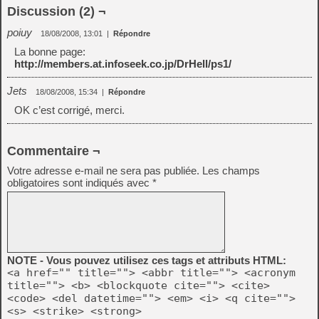
Discussion (2) ¬
poiuy
18/08/2008, 13:01
|
Répondre
La bonne page:
http://members.at.infoseek.co.jp/DrHell/ps1/
Jets
18/08/2008, 15:34
|
Répondre
OK c’est corrigé, merci.
Commentaire ¬
Votre adresse e-mail ne sera pas publiée.
Les champs
obligatoires sont indiqués avec
*
NOTE - Vous pouvez utilisez ces tags et attributs HTML:
<a href="" title=""> <abbr title=""> <acronym
title=""> <b> <blockquote cite=""> <cite>
<code> <del datetime=""> <em> <i> <q cite="">
<s> <strike> <strong>