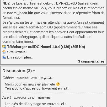
NB2
: Le bios à utiliser est celui-ci:
EPR-21576D
(qui est dans
naomi.zip de mame v0.127), vous prenez ce bios et le renommer
en
naomi_boot.bin
que vous placerez dans le répertoire
/data
de
l’émulateur.
Je n’ai pas pu tester mais en attendant si quelqu’un sait comment
lancer les jeux Naomi/NaomiGD (apparemment faut faire ses
propres fichiers), et comment les convertir car apparemment faut
une clé de décryptage, qu’il explique ca dans le détails en
commentaire merci.
Télécharger nullDC Naomi 1.0.4 (r136) (895 Ko)
Site Officiel
En savoir plus…
3
commentaires
Discussion (3) ¬
Gibbon
21/08/2008, 22:31
|
Répondre
Merci pour les news en plein été
Yen a donc d’autres qui travaillent en fait…
Azert
21/08/2008, 22:37
|
Répondre
Les clés de décryptage se trouvent ici :