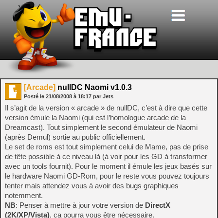
[Arcade]
nullDC Naomi v1.0.3
Posté le
21/08/2008
à
18:17
par Jets
Il s’agit de la version « arcade » de nullDC, c’est à dire que cette
version émule la Naomi (qui est l’homologue arcade de la
Dreamcast). Tout simplement le second émulateur de Naomi
(après Demul) sortie au public officiellement.
Le set de roms est tout simplement celui de Mame, pas de prise
de tête possible à ce niveau là (à voir pour les GD à transformer
avec un tools fournit). Pour le moment il émule les jeux basés sur
le hardware Naomi GD-Rom, pour le reste vous pouvez toujours
tenter mais attendez vous à avoir des bugs graphiques
notemment.
NB
: Penser à mettre à jour votre version de
DirectX
(2K/XP/Vista)
, ca pourra vous être nécessaire.