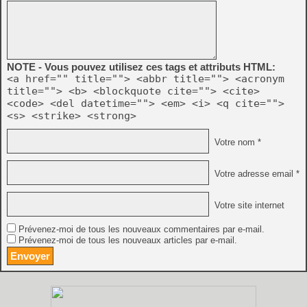
NOTE - Vous pouvez utilisez ces tags et attributs HTML:
<a href="" title=""> <abbr title=""> <acronym
title=""> <b> <blockquote cite=""> <cite>
<code> <del datetime=""> <em> <i> <q cite="">
<s> <strike> <strong>
Votre nom *
Votre adresse email *
Votre site internet
Prévenez-moi de tous les nouveaux commentaires par e-mail.
Prévenez-moi de tous les nouveaux articles par e-mail.